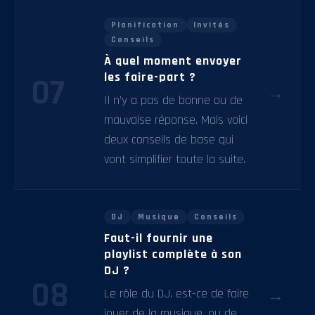
Planification
Invités
Conseils
À quel moment envoyer
les faire-part ?
07
→
Il n'y a pas de bonne ou de
mauvaise réponse. Mais voici
deux conseils de base qui
vont simplifier toute la suite.
DJ
Musique
Conseils
Faut-il fournir une
playlist complète à son
DJ ?
08
Le rôle du DJ, est-ce de faire
→
jouer de la musique, ou de